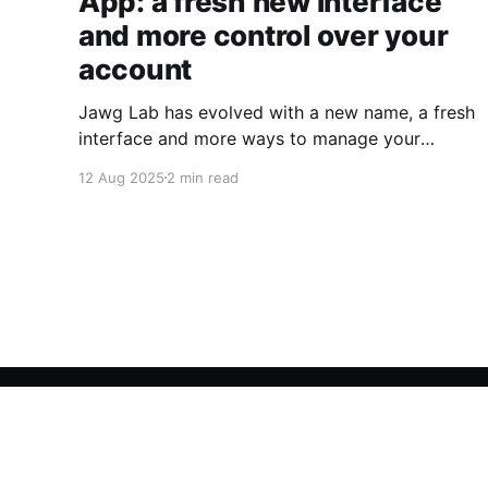
App: a fresh new interface
and more control over your
account
Jawg Lab has evolved with a new name, a fresh
interface and more ways to manage your
account. Read on to see what’s changed!
12 Aug 2025
2 min read
Jawg Maps
© 2026