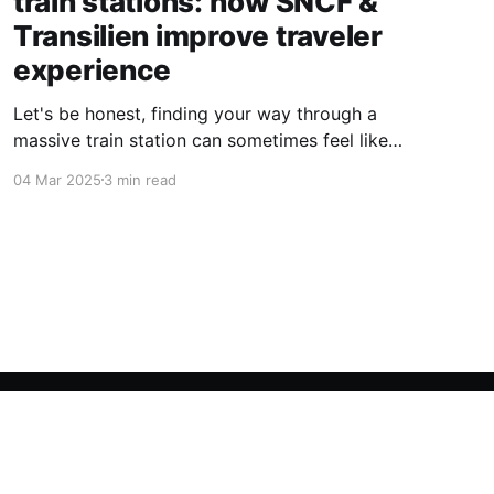
train stations: how SNCF &
Transilien improve traveler
experience
Let's be honest, finding your way through a
massive train station can sometimes feel like
trying to get through a maze! You’ve got
04 Mar 2025
3 min read
platforms in every direction, signs that seem to
multiply when you’re in a hurry, and an
unspoken challenge to find the right exit
Powered by Ghost