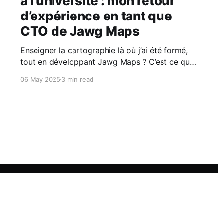
à l’université : mon retour
d’expérience en tant que
CTO de Jawg Maps
Enseigner la cartographie là où j’ai été formé,
tout en développant Jawg Maps ? C’est ce que
je fais depuis 2017. Ce que j’y ai appris, ce que
06 May 2025
3 min read
j’ai transmis (et ce que j’aurais aimé qu’on me
transmette), je le partage dans cet article.